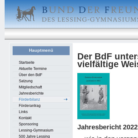
Hauptmenü
Der BdF unter
vielfältige Wei
Startseite
Aktuelle Termine
Über den BdF
Satzung
Mitgliedschaft
Jahresberichte
Förderbilanz
Förderantrag
Links
Kontakt
Sponsoring
Jahresbericht 2022
Lessing-Gymnasium
500 Jahre Lessing