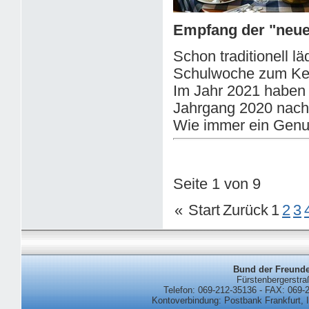
Empfang der "neue
Schon traditionell lä
Schulwoche zum Ken
Im Jahr 2021 haben 
Jahrgang 2020 nach
Wie immer ein Genu
Seite 1 von 9
«
Start
Zurück
1
2
3
Bund der Freund
Fürstenbergerstra
Telefon: 069-212-35136 - FAX: 069-2
Kontoverbindung: Postbank Frankfurt